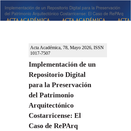
Volver
Implementación de un Repositorio Digital para la Preservación
a
del Patrimonio Arquitectónico Costarricense: El Caso de RePArq
los
detalles
del
artículo