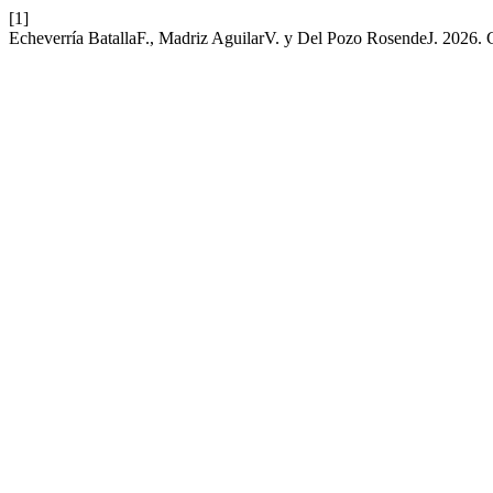
[1]
Echeverría BatallaF., Madriz AguilarV. y Del Pozo RosendeJ. 2026