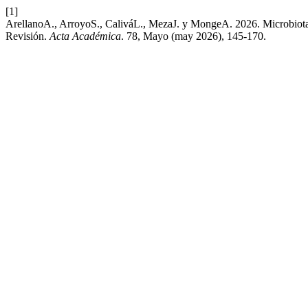
[1]
ArellanoA., ArroyoS., CaliváL., MezaJ. y MongeA. 2026. Microbiota 
Revisión.
Acta Académica
. 78, Mayo (may 2026), 145-170.