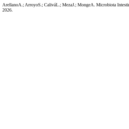
ArellanoA.; ArroyoS.; CaliváL.; MezaJ.; MongeA. Microbiota Intesti
2026.