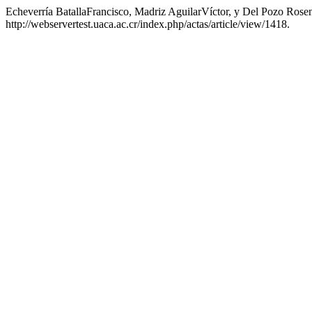
Echeverría BatallaFrancisco, Madriz AguilarVíctor, y Del Pozo R
http://webservertest.uaca.ac.cr/index.php/actas/article/view/1418.