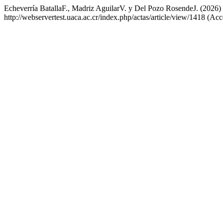
Echeverría BatallaF., Madriz AguilarV. y Del Pozo RosendeJ. (202
http://webservertest.uaca.ac.cr/index.php/actas/article/view/1418 (Ac