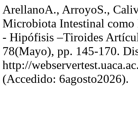
ArellanoA., ArroyoS., Cal
Microbiota Intestinal como
- Hipófisis –Tiroides Artíc
78(Mayo), pp. 145-170. Dis
http://webservertest.uaca.ac
(Accedido: 6agosto2026).