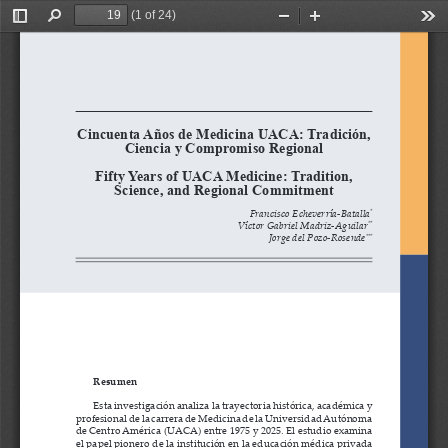
(1 of 24)
Toggle
Find
Zoom
Zoom
Too
Sidebar
Out
In
Cincuenta Años de Medicina UACA: Tradición, 
Ciencia y Compromiso Regional
Fifty Years of UACA Medicine: Tradition, 
Science, and Regional Commitment
Francisco Echeverría-Batalla
*
Víctor Gabriel Madriz-Aguilar
**
Jorge del Pozo-Rosende
***
Resumen
Esta investigación analiza la trayectoria histórica, académica y 
profesional de la carrera de Medicina de la Universidad Autónoma 
de Centro América (UACA) entre 1975 y 2025. El estudio examina 
el papel pionero de la institución en la educación médica privada 