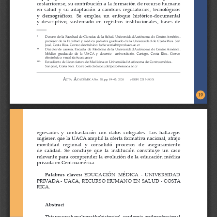
costarricense, su contribución a la formación de recurso humano 
en  salud  y  su  adaptación  a  cambios  regulatorios,  tecnológicos  
y  demográficos.  Se  emplea  un  enfoque  histórico-documental  
y  descriptivo,  sustentado  en  registros  institucionales,  bases  de  
*
Decano de la Facultad de Ciencias de la Salud, Univ
ersidad Autónoma de Centro América, 
profesor de la Facultad y médico pediatra graduado de la Universidad de Costa Rica. San 
José, Costa Rica. Correo electrónico: fecheverriab@profuaca.ac.cr
**
Director de carrera. Escuela  de Medicina de la Univ
ersidad Autónoma de Centro América. 
Médico  graduado  de  la  UACA  y  docente    universitario.  Cartago,  Costa  Rica.  Correo  
electrónico: vmadriz@uaca.ac.cr
***
Estudiante de Licenciatura de Medicina en Univ
ersidad Autónoma de Centroamérica.
San José, Costa Rica. Correo electrónico: jdelpozo@esuaca.ac.cr
A
A
C TA
CADÉMICA No. 78, pp. 19-42: 2026       e-ISSN 2215-583X
19
egresados  y  contrastación  con  datos  colegiales.  Los  hallazgos  
sugieren que la UACA amplió la oferta formativa nacional, atrajo 
movilidad   regional   y   consolidó   procesos   de   aseguramiento   
de  calidad.  Se  concluye  que  la  institución  constituye  un  caso  
relevante  para  comprender  la  evolución  de  la  educación  médica  
privada en Centroamérica.
Palabras  claves:
  EDUCACIÓN  MÉDICA  -  UNIVERSIDAD  
PRIVADA - UACA, RECURSO HUMANO EN SALUD - COSTA 
RICA.
Abstract
This research analyzes the historical, academic, and professional 