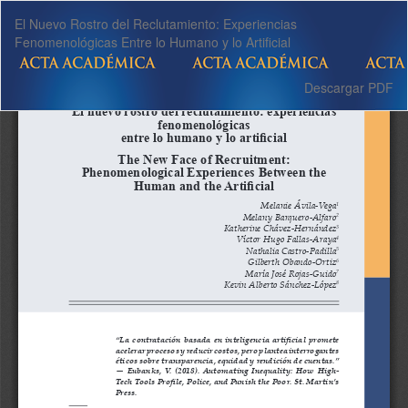
Volver
El Nuevo Rostro del Reclutamiento: Experiencias
a
Fenomenológicas Entre lo Humano y lo Artificial
los
detalles
del
Descargar
Descargar PDF
artículo