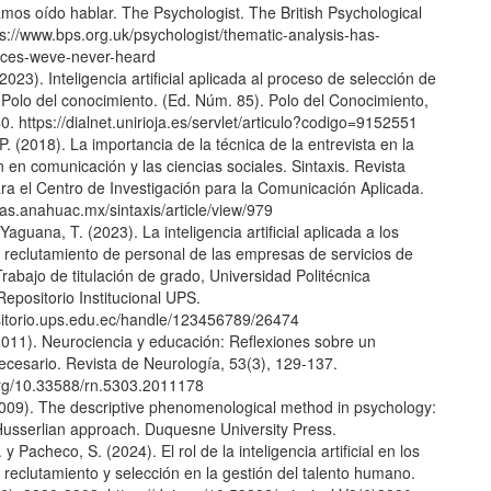
mos oído hablar. The Psychologist. The British Psychological
ps://www.bps.org.uk/psychologist/thematic-analysis-has-
laces-weve-never-heard
(2023). Inteligencia artificial aplicada al proceso de selección de
 Polo del conocimiento. (Ed. Núm. 85). Polo del Conocimiento,
0. https://dialnet.unirioja.es/servlet/articulo?codigo=9152551
. (2018). La importancia de la técnica de la entrevista en la
n en comunicación y las ciencias sociales. Sintaxis. Revista
ara el Centro de Investigación para la Comunicación Aplicada.
stas.anahuac.mx/sintaxis/article/view/979
Yaguana, T. (2023). La inteligencia artificial aplicada a los
 reclutamiento de personal de las empresas de servicios de
rabajo de titulación de grado, Universidad Politécnica
Repositorio Institucional UPS.
ositorio.ups.edu.ec/handle/123456789/26474
(2011). Neurociencia y educación: Reflexiones sobre un
ecesario. Revista de Neurología, 53(3), 129-137.
.org/10.33588/rn.5303.2011178
(2009). The descriptive phenomenological method in psychology:
Husserlian approach. Duquesne University Press.
y Pacheco, S. (2024). El rol de la inteligencia artificial en los
reclutamiento y selección en la gestión del talento humano.