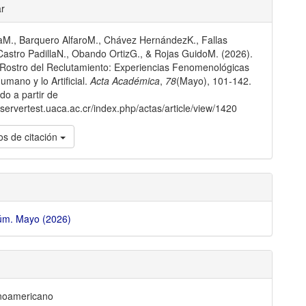
gins.themes.bootstrap3.article.de
ar
aM., Barquero AlfaroM., Chávez HernándezK., Fallas
Castro PadillaN., Obando OrtizG., & Rojas GuidoM. (2026).
Rostro del Reclutamiento: Experiencias Fenomenológicas
umano y lo Artificial.
Acta Académica
,
78
(Mayo), 101-142.
o a partir de
bservertest.uaca.ac.cr/index.php/actas/article/view/1420
s de citación
Núm. Mayo (2026)
inoamericano