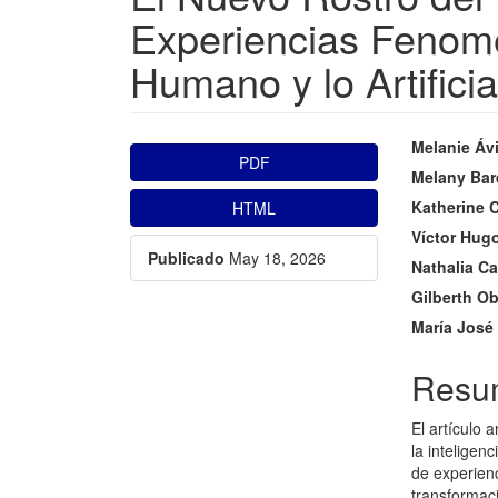
Experiencias Fenome
Humano y lo Artificia
##plugins.themes.bootstr
##plu
Melanie Áv
PDF
Melany Bar
Katherine 
HTML
Víctor Hugo
Publicado
May 18, 2026
Nathalia Ca
Gilberth O
María José
Resu
El artículo 
la inteligenc
de experienc
transformac