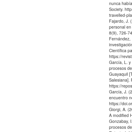
nunca había
Society. htt
travelled-p
Fajardo, J. 
personal en
8(9), 726-74
Fernández, P
investigació
Científica p
https://revi
García, L. y 
procesos de
Guayaquil [T
Salesiana]. 
https://rep
García, J. 
encuentro n
https://doi
Giorgi, A. 
A modified 
Gonzabay, I. 
procesos de 