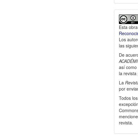
Esta obra
Reconocim
Los autor
las sigui
De acuerd
ACADÉMI
así­ como 
la revista
La
Revis
por enviar
Todos los
excepción
Commons q
mencionen
revista.