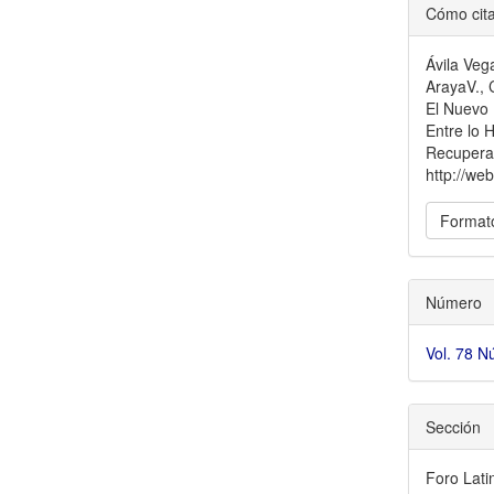
##plu
Cómo cit
Ávila Veg
ArayaV., 
El Nuevo 
Entre lo H
Recuperad
http://we
Formato
Número
Vol. 78 
Sección
Foro Lat