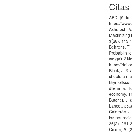
Citas
APD. (9 de 
https://www
Ashutosh, V.
Maximizing 
3(28), 113-
Behrens, T.,
Probabilisti
we gain? Ne
https://doi
Black, J. & 
should a ma
Brynjolfsson
dilemma: How
economy. Th
Butcher, J. 
Lancet, 356
Calderón, J.
las neurocie
26(2), 261-
Coxon, A. (2