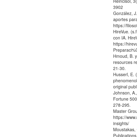
Reincisol, 3
3902
González, J.
aportes para 
https://filo
HireVue. (s.
con IA. Hir
https://hir
Preparaci%C
Hmoud, B. y 
resources re
21-30.
Husserl, E. 
phenomenolog
original pub
Johnson, A.,
Fortune 500
278-295.
Master Group
https://www
insights/
Moustakas, 
Publications