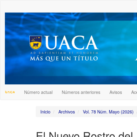
##plugins.themes.bootstrap3.accessible_menu.label##
##plugins.themes.bootstrap3.accessible_menu.main_navigation
##plugins.themes.bootstrap3.accessible_menu.main_content##
##plugins.themes.bootstrap3.accessible_menu.sidebar##
Número actual
Números anteriores
Avisos
Ac
Inicio
Archivos
Vol. 78 Núm. Mayo (2026)
El Nuevo Rostro del