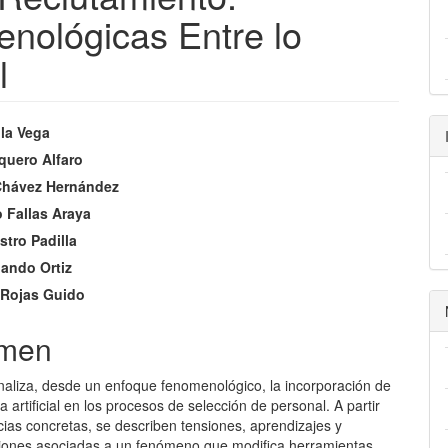
nológicas Entre lo
l
ap3.article.sidebar##
gins.themes.bootstrap3.article.m
ila Vega
quero Alfaro
Chávez Hernández
 Fallas Araya
stro Padilla
bando Ortiz
 Rojas Guido
men
analiza, desde un enfoque fenomenológico, la incorporación de
ia artificial en los procesos de selección de personal. A partir
ias concretas, se describen tensiones, aprendizajes y
iones asociadas a un fenómeno que modifica herramientas,