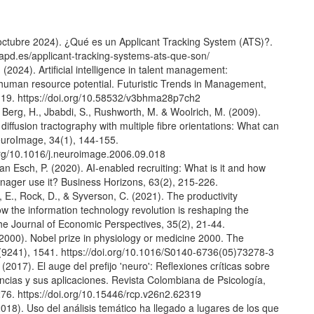
octubre 2024). ¿Qué es un Applicant Tracking System (ATS)?.
.apd.es/applicant-tracking-systems-ats-que-son/
 (2024). Artificial intelligence in talent management:
human resource potential. Futuristic Trends in Management,
119. https://doi.org/10.58532/v3bhma28p7ch2
 Berg, H., Jbabdi, S., Rushworth, M. & Woolrich, M. (2009).
c diffusion tractography with multiple fibre orientations: What can
uroImage, 34(1), 144-155.
.org/10.1016/j.neuroimage.2006.09.018
van Esch, P. (2020). AI-enabled recruiting: What is it and how
nager use it? Business Horizons, 63(2), 215-226.
, E., Rock, D., & Syverson, C. (2021). The productivity
 the information technology revolution is reshaping the
e Journal of Economic Perspectives, 35(2), 21-44.
(2000). Nobel prize in physiology or medicine 2000. The
(9241), 1541. https://doi.org/10.1016/S0140-6736(05)73278-3
 (2017). El auge del prefijo 'neuro': Reflexiones críticas sobre
ncias y sus aplicaciones. Revista Colombiana de Psicología,
276. https://doi.org/10.15446/rcp.v26n2.62319
018). Uso del análisis temático ha llegado a lugares de los que