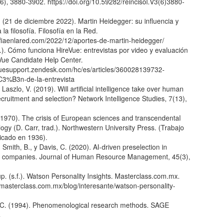
(6), 3880-3902. https://doi.org/10.59282/reincisol.V3(6)3880-
 (21 de diciembre 2022). Martin Heidegger: su influencia y
la filosofía. Filosofía en la Red.
sofiaenlared.com/2022/12/aportes-de-martin-heidegger/
f.). Cómo funciona HireVue: entrevistas por video y evaluación
eVue Candidate Help Center.
evuesupport.zendesk.com/hc/es/articles/360028139732-
3%B3n-de-la-entrevista
Laszlo, V. (2019). Will artificial intelligence take over human
cruitment and selection? Network Intelligence Studies, 7(13),
(1970). The crisis of European sciences and transcendental
y (D. Carr, trad.). Northwestern University Press. (Trabajo
licado en 1936).
 Smith, B., y Davis, C. (2020). AI-driven preselection in
 companies. Journal of Human Resource Management, 45(3),
. (s.f.). Watson Personality Insights. Masterclass.com.mx.
.masterclass.com.mx/blog/interesante/watson-personality-
C. (1994). Phenomenological research methods. SAGE
.