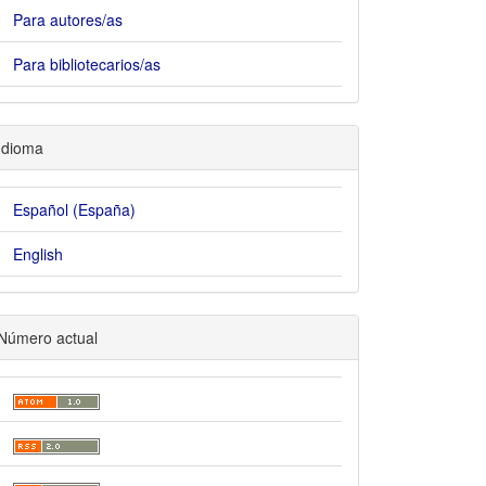
Para autores/as
Para bibliotecarios/as
ain##
Idioma
Español (España)
English
Número actual