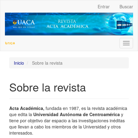
##plugins.themes.bootstrap3.accessible_menu.label##
Entrar
Buscar
##plugins.themes.bootstrap3.accessible_menu.main_navigation
##plugins.themes.bootstrap3.accessible_menu.main_content##
##plugins.themes.bootstrap3.accessible_menu.sidebar##
Toggl
naviga
Inicio
Sobre la revista
Sobre la revista
Acta Académica,
fundada en 1987, es la revista académica
que edita la
Universidad Autónoma de Centroamérica
y
tiene por objetivo dar espacio a las investigaciones inéditas
que llevan a cabo los miembros de la Universidad y otros
interesados.