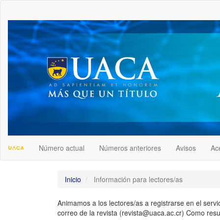
##plugins.themes.bootstrap3.accessible_menu.label##
##plugins.themes.bootstrap3.accessible_menu.main_navigation
##plugins.themes.bootstrap3.accessible_menu.main_content##
##plugins.themes.bootstrap3.accessible_menu.sidebar##
Número actual
Números anteriores
Avisos
Ac
Inicio
Información para lectores/as
Animamos a los lectores/as a registrarse en el servic
correo de la revista (revista@uaca.ac.cr) Como resulta