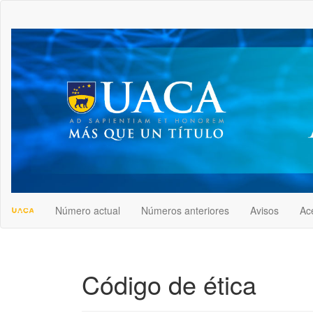
##plugins.themes.bootstrap3.accessible_menu.label##
##plugins.themes.bootstrap3.accessible_menu.main_navigation
##plugins.themes.bootstrap3.accessible_menu.main_content##
##plugins.themes.bootstrap3.accessible_menu.sidebar##
Número actual
Números anteriores
Avisos
Ac
Código de ética