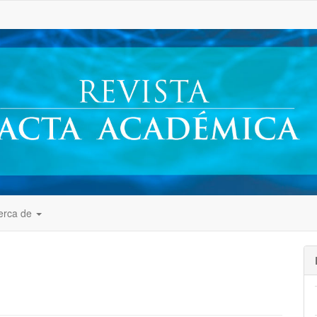
##
erca de