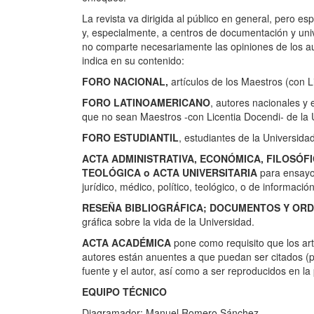
La revista va dirigida al público en general, pero es
y, especialmente, a centros de documentación y uni
no comparte necesariamente las opiniones de los au
indica en su contenido:
FORO NACIONAL,
artículos de los Maestros (con L
FORO LATINOAMERICANO
, autores nacionales y
que no sean Maestros -con Licentia Docendi- de la 
FORO ESTUDIANTIL
, estudiantes de la Universidad
ACTA ADMINISTRATIVA, ECONÓMICA, FILOSÓFIC
TEOLÓGICA o ACTA UNIVERSITARIA
para ensayos
jurídico, médico, político, teológico, o de informació
RESEÑA BIBLIOGRÁFICA; DOCUMENTOS Y ORD
gráfica sobre la vida de la Universidad.
ACTA ACADÉMICA
pone como requisito que los artí
autores están anuentes a que puedan ser citados (p
fuente y el autor, así como a ser reproducidos en la
EQUIPO TÉCNICO
Diagramador: Manuel Romero Sánchez