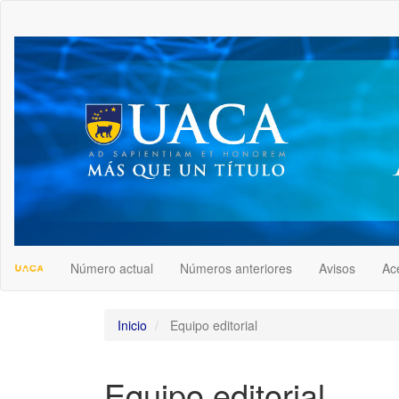
##plugins.themes.bootstrap3.accessible_menu.label##
##plugins.themes.bootstrap3.accessible_menu.main_navigation
##plugins.themes.bootstrap3.accessible_menu.main_content##
##plugins.themes.bootstrap3.accessible_menu.sidebar##
Número actual
Números anteriores
Avisos
Ac
Inicio
Equipo editorial
Equipo editorial