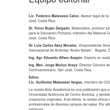
Lic. Federico Malavassi Calvo
, Asesor legal de 
José, Costa Rica.
Dr. Víctor Buján Delgado
, Matemático, profesor ju
para la Educación Primaria; miembro del National 
José, Costa Rica.
Dr. Luis Carlos Sánz Morales
, Vicepresidente Soci
Internacional de Arritmias “Andre Natale”. Bogotá, 
Ing. Agr. Eduardo Alfaro Aragón
. Experto en avalú
Ing. Mec. Jorge Muñoz Araya
. Director Cámara de
Centroamericano. San José, Costa Rica.
Editor
Lic. Guillermo Malavassi Vargas
, miembro de COL
La revista Acta Académica es una publicación que p
Universidad Autónoma de Centro América, y también 
creaciones originales. A tal efecto, la revista ofre
profesionales de diversos campos del saber. Por ell
enfoques.