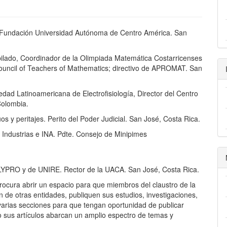
la Fundación Universidad Autónoma de Centro América. San
bilado, Coordinador de la Olimpiada Matemática Costarricenses
Council of Teachers of Mathematics; directivo de APROMAT. San
edad Latinoamericana de Electrofisiología, Director del Centro
Colombia.
os y peritajes. Perito del Poder Judicial. San José, Costa Rica.
 Industrias e INA. Pdte. Consejo de Minipimes
YPRO y de UNIRE. Rector de la UACA. San José, Costa Rica.
rocura abrir un espacio para que miembros del claustro de la
de otras entidades, publiquen sus estudios, investigaciones,
ce varias secciones para que tengan oportunidad de publicar
o sus artículos abarcan un amplio espectro de temas y