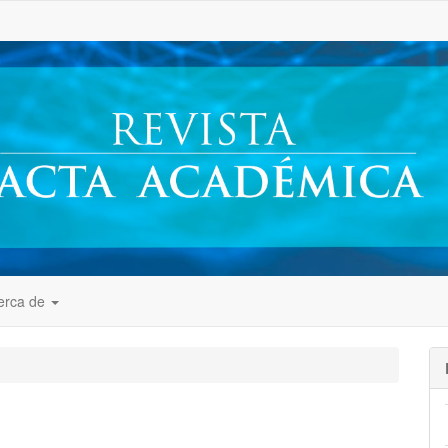
##
erca de