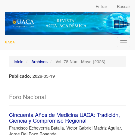
##plugins.themes.bootstrap3.accessible_menu.label##
Entrar
Buscar
##plugins.themes.bootstrap3.accessible_menu.main_navigation
##plugins.themes.bootstrap3.accessible_menu.main_content##
##plugins.themes.bootstrap3.accessible_menu.sidebar##
Toggl
naviga
Inicio
Archivos
Vol. 78 Núm. Mayo (2026)
Publicado:
2026-05-19
Foro Nacional
Cincuenta Años de Medicina UACA: Tradición,
Ciencia y Compromiso Regional
Francisco Echeverría Batalla, Víctor Gabriel Madriz Aguilar,
Jorge Del Pozo Rosende