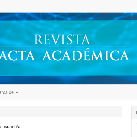
##
erca de
 usuario/a.