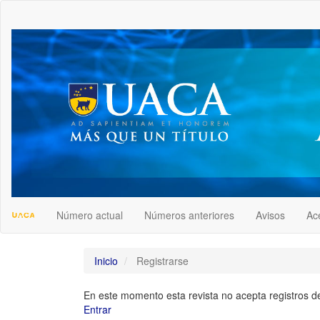
##plugins.themes.bootstrap3.accessible_menu.label##
##plugins.themes.bootstrap3.accessible_menu.main_navigation
##plugins.themes.bootstrap3.accessible_menu.main_content##
##plugins.themes.bootstrap3.accessible_menu.sidebar##
Número actual
Números anteriores
Avisos
Ac
Inicio
Registrarse
En este momento esta revista no acepta registros de
Entrar